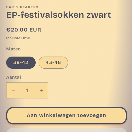
1
openen
EARLY PEAKERS
in
EP-festivalsokken zwart
modaal
Normale
€20,00 EUR
prijs
Inclusief btw.
Maten
38-42
43-46
Aantal
Aantal
Aantal
verlagen
verhogen
voor
voor
EP-
EP-
Aan winkelwagen toevoegen
festivalsokken
festivalsokken
zwart
zwart